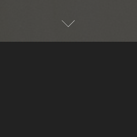
"Si ya me llamo la atención, lo primero que dije fue que serio. Era muy serio,
caminaba muy rápido y yo allá atrás, pero me llamo la atención, eso fue lo
que me llamo la atención".
Rocio - Novia